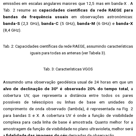
emissões em escalas angulares maiores que 12,5 mas em banda-X . A
Tab. 2 resume as
capacidades científicas da rede RAEGE para
bandas de frequência usuais
em observações astronómicas:
banda-S
(2,3 GHz),
banda-C
(5 GHz),
banda-M
(6 GHz) e
banda-X
(8,4 GHz).
Tab. 2: Capacidades científicas da rede RAEGE, assumindo características
iguais para todas as antenas (ver Tabela 3).
Tab. 3: Características VGOS
Assumindo uma observação geodésica usual de 24 horas em que um
alvo de declinação de 30º é observado 20% do tempo total
, a
cobertura UV, que representa a distância entre todos os pares
possíveis de telescópios ou linhas de base em unidades do
comprimento de onda observado (lambda), é representada na Fig. 2
para bandas S e X. A cobertura UV é onde a função de visibilidade
complexa para cada linha de base é amostrada. Quanto melhor for a
amostragem da função de visibilidade no plano ultravioleta, melhor será
a
fidelidade das imagens do céu
derivadas da observação.