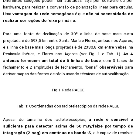
Diferentes soluções podem ser adotadas, seja por software ou por
hardware, para realizar a conversão de polarização linear para circular.
Uma
vantagem da rede homogénea
é que
não há necessidade de
realizar correções do feixe primário.
Para uma fonte de declinação de 30º a linha de base mais curta
projetada é de 593,5 km entre Santa Maria e Flores, ambas nos Açores,
e a linha de base mais longa projetada é de 2380,8 km entre Yebes, na
Península Ibérica, e Flores nos Açores (ver Fig. 1 e Tab. 1).
As 4
antenas fornecem um total de 6 linhas de base
, com 3 fases de
fechamento e 2 amplitudes de fechamento,
“bons” observáveis
​​para
derivar mapas das fontes de rádio usando técnicas de autocalibração.
Fig 1. Rede RAEGE
Tab. 1: Coordenadas dos radiotelescópios da rede RAEGE
Apesar do tamanho dos radiotelescópios,
a rede é sensível o
suficiente para detectar acima de 50 mJy/feixe por tempo de
integração (2 seg) em contínuo na banda-S
, e é capaz de resolver