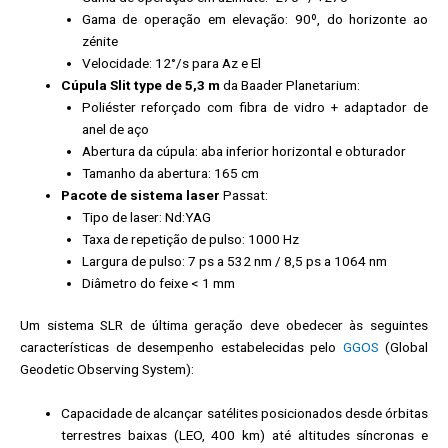
Gama de operação em elevação: 90º, do horizonte ao
zénite
Velocidade: 12°/s para Az e El
Cúpula Slit type de 5,3 m
da Baader Planetarium:
Poliéster reforçado com fibra de vidro + adaptador de
anel de aço
Abertura da cúpula: aba inferior horizontal e obturador
Tamanho da abertura: 165 cm
Pacote de sistema laser
Passat:
Tipo de laser: Nd:YAG
Taxa de repetição de pulso: 1000 Hz
Largura de pulso: 7 ps a 532 nm / 8,5 ps a 1064 nm
Diâmetro do feixe < 1 mm
Um sistema SLR de última geração deve obedecer às seguintes
características de desempenho estabelecidas pelo
GGOS
(Global
Geodetic Observing System):
Capacidade de alcançar satélites posicionados desde órbitas
terrestres baixas (LEO, 400 km) até altitudes síncronas e