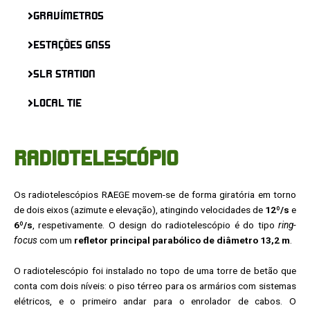
GRAVÍMETROS
ESTAÇÕES GNSS
SLR STATION
L0CAL TIE
RADIOTELESCÓPIO
Os radiotelescópios RAEGE movem-se de forma giratória em torno
de dois eixos (azimute e elevação), atingindo velocidades de
12º/s
e
6º/s
, respetivamente. O design do radiotelescópio é do tipo
ring-
focus
com um
refletor principal parabólico de diâmetro 13,2 m
.
O radiotelescópio foi instalado no topo de uma torre de betão que
conta com dois níveis: o piso térreo para os armários com sistemas
elétricos, e o primeiro andar para o enrolador de cabos. O