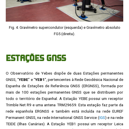
Fig. 4: Gravímetro supercondutor (esquerda) e Gravímetro absoluto
FG5 (direita).
ESTAÇÕES GNSS
O Observatório de Yebes dispõe de duas Estações permanentes
GNSS, “
YEBE
” e “
YEB1
“, pertencentes à Rede Geodésica Nacional de
Espanha de Estações de Referência GNSS (ERGNSS), formada por
mais de 100 estações permanentes GNSS que se distribuem por
todo o território de Espanhal. A Estação YEBE possui um receptor
Trimble Net R9 e uma antena TRM29659. Esta estação faz parte da
rede espanhola ERGNSS e também está incluída na rede EUREF
Permanent GNSS, na rede International GNSS Service (
IGS
) e na rede
TEIDE (Ilhas Canárias). A Estação YEB1 possui um receptor Leica