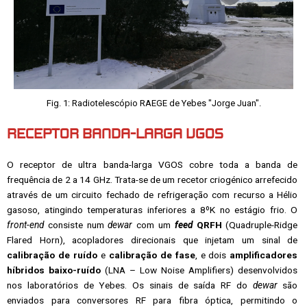
Fig. 1: Radiotelescópio RAEGE de Yebes "Jorge Juan".
RECEPTOR BANDA-LARGA VGOS
O receptor de ultra banda-larga VGOS cobre toda a banda de
frequência de 2 a 14 GHz. Trata-se de um recetor criogénico arrefecido
através de um circuito fechado de refrigeração com recurso a Hélio
gasoso, atingindo temperaturas inferiores a 8ºK no estágio frio. O
front-end
consiste num
dewar
com um
feed
QRFH
(Quadruple-Ridge
Flared Horn), acopladores direcionais que injetam um sinal de
calibração de ruído
e
calibração de fase
, e dois
amplificadores
híbridos baixo-ruído
(LNA – Low Noise Amplifiers) desenvolvidos
nos laboratórios de Yebes. Os sinais de saída RF do
dewar
são
enviados para conversores RF para fibra óptica, permitindo o