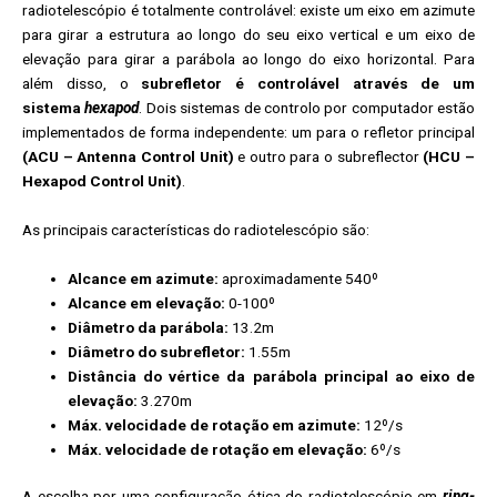
radiotelescópio é totalmente controlável: existe um eixo em azimute
para girar a estrutura ao longo do seu eixo vertical e um eixo de
elevação para girar a parábola ao longo do eixo horizontal. Para
além disso, o
subrefletor é controlável através de um
sistema
hexapod
. Dois sistemas de controlo por computador estão
implementados de forma independente: um para o refletor principal
(ACU – Antenna Control Unit)
e outro para o subreflector
(HCU –
Hexapod Control Unit)
.
As principais características do radiotelescópio são:
Alcance em azimute:
aproximadamente 540º
Alcance em elevação:
0-100º
Diâmetro da parábola:
13.2m
Diâmetro do subrefletor:
1.55m
Distância do vértice da parábola principal ao eixo de
elevação:
3.270m
Máx. velocidade de rotação em azimute:
12º/s
Máx. velocidade de rotação em elevação:
6º/s
A escolha por uma configuração ótica do radiotelescópio em
ring-