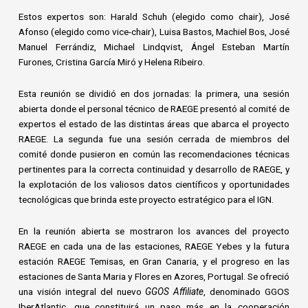
Estos expertos son: Harald Schuh (elegido como chair), José
Afonso (elegido como vice-chair), Luisa Bastos, Machiel Bos, José
Manuel Ferrándiz, Michael Lindqvist, Ángel Esteban Martín
Furones, Cristina García Miró y Helena Ribeiro.
Esta reunión se dividió en dos jornadas: la primera, una sesión
abierta donde el personal técnico de RAEGE presentó al comité de
expertos el estado de las distintas áreas que abarca el proyecto
RAEGE. La segunda fue una sesión cerrada de miembros del
comité donde pusieron en común las recomendaciones técnicas
pertinentes para la correcta continuidad y desarrollo de RAEGE, y
la explotación de los valiosos datos científicos y oportunidades
tecnológicas que brinda este proyecto estratégico para el IGN.
En la reunión abierta se mostraron los avances del proyecto
RAEGE en cada una de las estaciones, RAEGE Yebes y la futura
estación RAEGE Temisas, en Gran Canaria, y el progreso en las
estaciones de Santa Maria y Flores en Azores, Portugal. Se ofreció
una visión integral del nuevo
GGOS Affiliate
, denominado GGOS
IberAtlantic, que constituirá un paso más en la cooperación